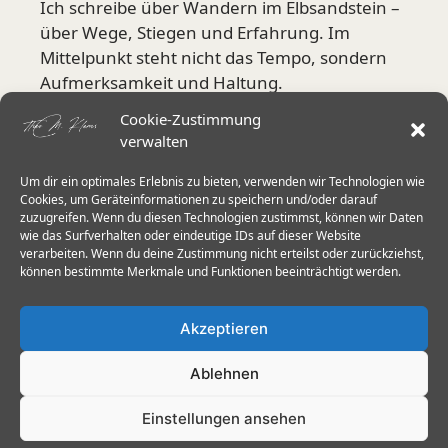
Ich schreibe über Wandern im Elbsandstein –
über Wege, Stiegen und Erfahrung. Im
Mittelpunkt steht nicht das Tempo, sondern
Aufmerksamkeit und Haltung.
Cookie-Zustimmung
Mehr über mich
verwalten
Um dir ein optimales Erlebnis zu bieten, verwenden wir Technologien wie
Aktuelle Schwerpunkte
Cookies, um Geräteinformationen zu speichern und/oder darauf
zuzugreifen. Wenn du diesen Technologien zustimmst, können wir Daten
wie das Surfverhalten oder eindeutige IDs auf dieser Website
Stiegen in der Sächsischen Schweiz
verarbeiten. Wenn du deine Zustimmung nicht erteilst oder zurückziehst,
Herkulessäulen & Schrammsteine
können bestimmte Merkmale und Funktionen beeinträchtigt werden.
Wanderstöcke im Elbsandstein
Akzeptieren
Trittsicherheit 60+
Ablehnen
Einstellungen ansehen