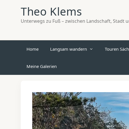
Zum
Theo Klems
Inhalt
springen
Unterwegs zu Fuß – zwischen Landschaft, Stadt un
Home
Langsam wandern
Touren Säch
Meine Galerien