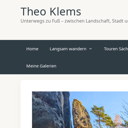
Zum
Theo Klems
Inhalt
springen
Unterwegs zu Fuß – zwischen Landschaft, Stadt un
Home
Langsam wandern
Touren Säch
Meine Galerien