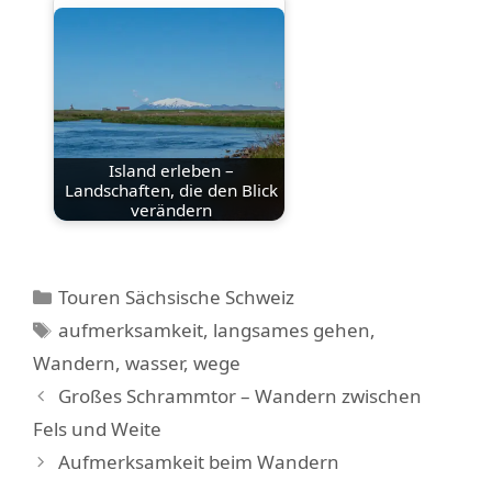
Island erleben –
Landschaften, die den Blick
verändern
Kategorien
Touren Sächsische Schweiz
Schlagwörter
aufmerksamkeit
,
langsames gehen
,
Wandern
,
wasser
,
wege
Großes Schrammtor – Wandern zwischen
Fels und Weite
Aufmerksamkeit beim Wandern