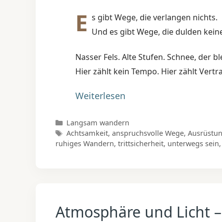
E
s gibt Wege, die verlangen nichts.
Und es gibt Wege, die dulden keine
Nasser Fels. Alte Stufen. Schnee, der b
Hier zählt kein Tempo. Hier zählt Vertr
Weiterlesen
Kategorien
Langsam wandern
Schlagwörter
Achtsamkeit
,
anspruchsvolle Wege
,
Ausrüstun
ruhiges Wandern
,
trittsicherheit
,
unterwegs sein
Atmosphäre und Licht 