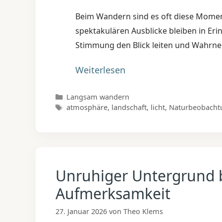
Beim Wandern sind es oft diese Moment
spektakulären Ausblicke bleiben in Eri
Stimmung den Blick leiten und Wahrne
Weiterlesen
Kategorien
Langsam wandern
Schlagwörter
atmosphäre
,
landschaft
,
licht
,
Naturbeobacht
Unruhiger Untergrund 
Aufmerksamkeit
27. Januar 2026
von
Theo Klems