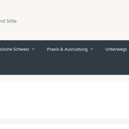
d Stille
sische Schweiz
Praxis & Ausrüstung
Unterwegs