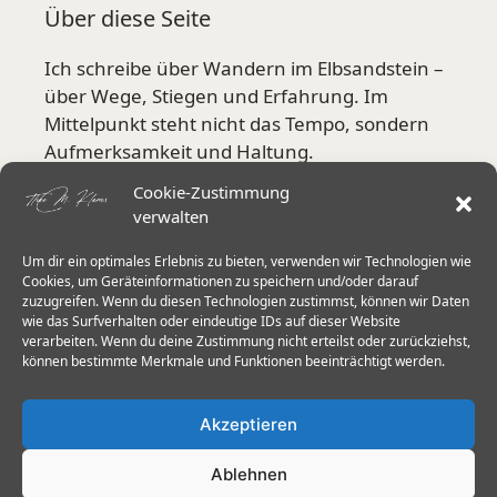
Über diese Seite
Ich schreibe über Wandern im Elbsandstein –
über Wege, Stiegen und Erfahrung. Im
Mittelpunkt steht nicht das Tempo, sondern
Aufmerksamkeit und Haltung.
Cookie-Zustimmung
Mehr über mich
verwalten
Um dir ein optimales Erlebnis zu bieten, verwenden wir Technologien wie
Aktuelle Schwerpunkte
Cookies, um Geräteinformationen zu speichern und/oder darauf
zuzugreifen. Wenn du diesen Technologien zustimmst, können wir Daten
wie das Surfverhalten oder eindeutige IDs auf dieser Website
Stiegen in der Sächsischen Schweiz
verarbeiten. Wenn du deine Zustimmung nicht erteilst oder zurückziehst,
Herkulessäulen & Schrammsteine
können bestimmte Merkmale und Funktionen beeinträchtigt werden.
Wanderstöcke im Elbsandstein
Akzeptieren
Trittsicherheit 60+
Ablehnen