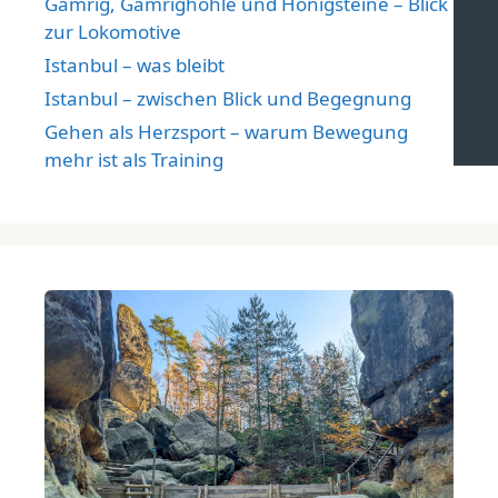
Gamrig, Gamrighöhle und Honigsteine – Blick
zur Lokomotive
Istanbul – was bleibt
Istanbul – zwischen Blick und Begegnung
Gehen als Herzsport – warum Bewegung
mehr ist als Training