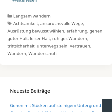
Weiterlesen
Kategorien
Langsam wandern
Schlagwörter
Achtsamkeit
,
anspruchsvolle Wege
,
Ausrüstung bewusst wählen
,
erfahrung
,
gehen
,
guter Halt
,
leiser Halt
,
ruhiges Wandern
,
trittsicherheit
,
unterwegs sein
,
Vertrauen
,
Wandern
,
Wanderschuh
Neueste Beiträge
Gehen mit Stöcken auf steinigem Untergrund