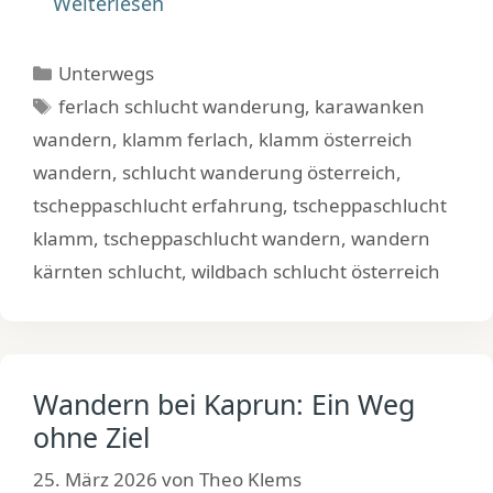
Weiterlesen
Kategorien
Unterwegs
Schlagwörter
ferlach schlucht wanderung
,
karawanken
wandern
,
klamm ferlach
,
klamm österreich
wandern
,
schlucht wanderung österreich
,
tscheppaschlucht erfahrung
,
tscheppaschlucht
klamm
,
tscheppaschlucht wandern
,
wandern
kärnten schlucht
,
wildbach schlucht österreich
Wandern bei Kaprun: Ein Weg
ohne Ziel
25. März 2026
von
Theo Klems