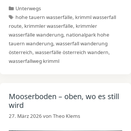
Kategorien
Unterwegs
Schlagwörter
hohe tauern wasserfälle
,
krimml wasserfall
route
,
krimmler wasserfälle
,
krimmler
wasserfälle wanderung
,
nationalpark hohe
tauern wanderung
,
wasserfall wanderung
österreich
,
wasserfälle österreich wandern
,
wasserfallweg krimml
Mooserboden – oben, wo es still
wird
27. März 2026
von
Theo Klems