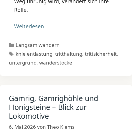
Weg unruhig wird, verändert sich ihre
Rolle.
Weiterlesen
Kategorien
Langsam wandern
Schlagwörter
knie entlastung
,
tritthaltung
,
trittsicherheit
,
untergrund
,
wanderstöcke
Gamrig, Gamrighöhle und
Honigsteine – Blick zur
Lokomotive
6. Mai 2026
von
Theo Klems