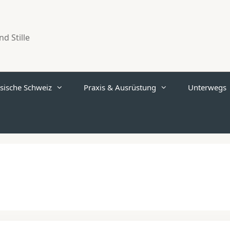
d Stille
sische Schweiz
Praxis & Ausrüstung
Unterwegs