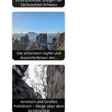
Sächsischen Schweiz
Die schönsten Gipfel und
Aussichtsfelsen der…
Arnstein und Großes
Pohlshorn – Wege über dem
Kirnitzschtal