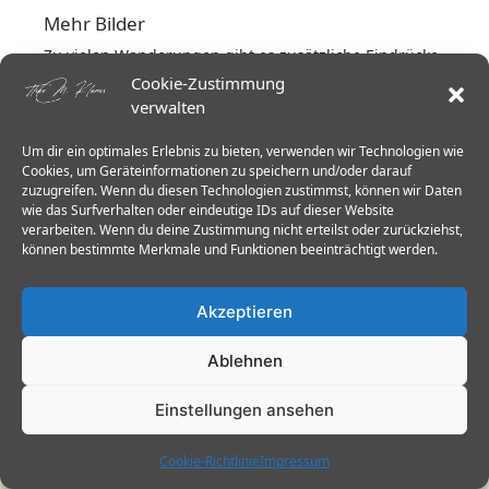
Mehr Bilder
Zu vielen Wanderungen gibt es zusätzliche Eindrücke
aus der Sächsischen Schweiz.
Cookie-Zustimmung
verwalten
Galerien ansehen →
Um dir ein optimales Erlebnis zu bieten, verwenden wir Technologien wie
Cookies, um Geräteinformationen zu speichern und/oder darauf
zuzugreifen. Wenn du diesen Technologien zustimmst, können wir Daten
wie das Surfverhalten oder eindeutige IDs auf dieser Website
verarbeiten. Wenn du deine Zustimmung nicht erteilst oder zurückziehst,
können bestimmte Merkmale und Funktionen beeinträchtigt werden.
Über diese Seite
Akzeptieren
Ich schreibe über Wandern im Elbsandstein –
über Wege, Stiegen und Erfahrung. Im
Ablehnen
Mittelpunkt steht nicht das Tempo, sondern
Einstellungen ansehen
Aufmerksamkeit und Haltung.
Cookie-Richtlinie
Impressum
Mehr über mich