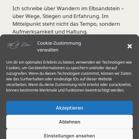
Ich schreibe über Wandern im Elbsandstein –
über Wege, Stiegen und Erfahrung. Im
Mittelpunkt steht nicht das Tempo, sondern
Aufmerksamkeit und Haltung.
Cookie-Zustimmung
Mehr über mich
verwalten
Um dir ein optimales Erlebnis zu bieten, verwenden wir Technologien wie
Aktuelle Schwerpunkte
Cookies, um Geräteinformationen zu speichern und/oder darauf
zuzugreifen. Wenn du diesen Technologien zustimmst, können wir Daten
wie das Surfverhalten oder eindeutige IDs auf dieser Website
Stiegen in der Sächsischen Schweiz
verarbeiten. Wenn du deine Zustimmung nicht erteilst oder zurückziehst,
Herkulessäulen & Schrammsteine
können bestimmte Merkmale und Funktionen beeinträchtigt werden.
Wanderstöcke im Elbsandstein
Akzeptieren
Trittsicherheit 60+
Ablehnen
Einstellungen ansehen