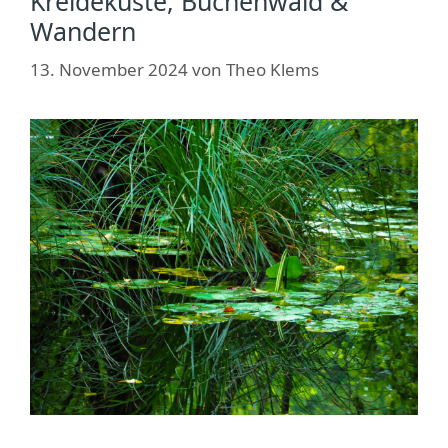
Kreideküste, Buchenwald &
Wandern
13. November 2024
von
Theo Klems