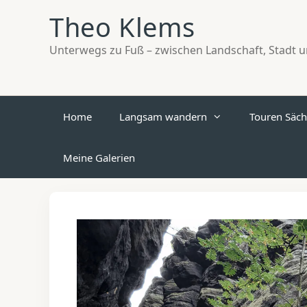
Zum
Theo Klems
Inhalt
springen
Unterwegs zu Fuß – zwischen Landschaft, Stadt un
Home
Langsam wandern
Touren Säch
Meine Galerien