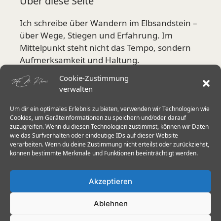
Über diese Seite
Ich schreibe über Wandern im Elbsandstein –
über Wege, Stiegen und Erfahrung. Im
Mittelpunkt steht nicht das Tempo, sondern
Aufmerksamkeit und Haltung.
Cookie-Zustimmung
Mehr über mich
verwalten
Um dir ein optimales Erlebnis zu bieten, verwenden wir Technologien wie
Aktuelle Schwerpunkte
Cookies, um Geräteinformationen zu speichern und/oder darauf
zuzugreifen. Wenn du diesen Technologien zustimmst, können wir Daten
wie das Surfverhalten oder eindeutige IDs auf dieser Website
Stiegen in der Sächsischen Schweiz
verarbeiten. Wenn du deine Zustimmung nicht erteilst oder zurückziehst,
Herkulessäulen & Schrammsteine
können bestimmte Merkmale und Funktionen beeinträchtigt werden.
Wanderstöcke im Elbsandstein
Akzeptieren
Trittsicherheit 60+
Ablehnen