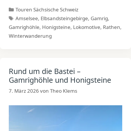
Kategorien
Touren Sächsische Schweiz
Schlagwörter
Amselsee
,
Elbsandsteingebirge
,
Gamrig
,
Gamrighöhle
,
Honigsteine
,
Lokomotive
,
Rathen
,
Winterwanderung
Rund um die Bastei –
Gamrighöhle und Honigsteine
7. März 2026
von
Theo Klems