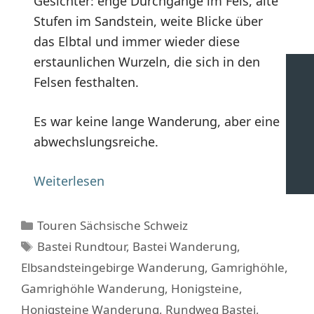
Gesichter: enge Durchgänge im Fels, alte
Stufen im Sandstein, weite Blicke über
das Elbtal und immer wieder diese
erstaunlichen Wurzeln, die sich in den
Felsen festhalten.
Es war keine lange Wanderung, aber eine
abwechslungsreiche.
Weiterlesen
Kategorien
Touren Sächsische Schweiz
Schlagwörter
Bastei Rundtour
,
Bastei Wanderung
,
Elbsandsteingebirge Wanderung
,
Gamrighöhle
,
Gamrighöhle Wanderung
,
Honigsteine
,
Honigsteine Wanderung
,
Rundweg Bastei
,