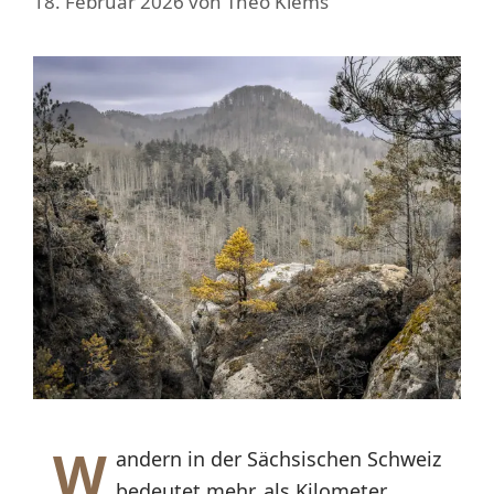
18. Februar 2026
von
Theo Klems
W
andern in der Sächsischen Schweiz
bedeutet mehr, als Kilometer