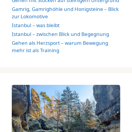
Gehen mit Stöcken auf steinigem Untergrund
Gamrig, Gamrighöhle und Honigsteine – Blick
zur Lokomotive
Istanbul – was bleibt
Istanbul – zwischen Blick und Begegnung
Gehen als Herzsport – warum Bewegung
mehr ist als Training