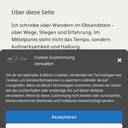
Über diese Seite
Ich schreibe über Wandern im Elbsandstein –
über Wege, Stiegen und Erfahrung. Im
Mittelpunkt steht nicht das Tempo, sondern
Aufmerksamkeit und Haltung.
Cookie-Zustimmung
Mehr über mich
verwalten
Um dir ein optimales Erlebnis zu bieten, verwenden wir Technologien wie
Aktuelle Schwerpunkte
Cookies, um Geräteinformationen zu speichern und/oder darauf
zuzugreifen. Wenn du diesen Technologien zustimmst, können wir Daten
wie das Surfverhalten oder eindeutige IDs auf dieser Website
Stiegen in der Sächsischen Schweiz
verarbeiten. Wenn du deine Zustimmung nicht erteilst oder zurückziehst,
Herkulessäulen & Schrammsteine
können bestimmte Merkmale und Funktionen beeinträchtigt werden.
Wanderstöcke im Elbsandstein
Akzeptieren
Trittsicherheit 60+