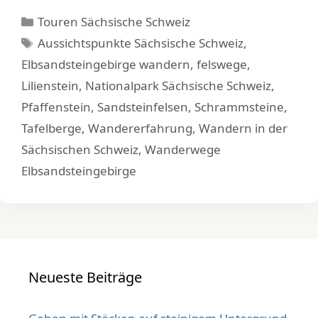
Kategorien
Touren Sächsische Schweiz
Schlagwörter
Aussichtspunkte Sächsische Schweiz
,
Elbsandsteingebirge wandern
,
felswege
,
Lilienstein
,
Nationalpark Sächsische Schweiz
,
Pfaffenstein
,
Sandsteinfelsen
,
Schrammsteine
,
Tafelberge
,
Wandererfahrung
,
Wandern in der
Sächsischen Schweiz
,
Wanderwege
Elbsandsteingebirge
Neueste Beiträge