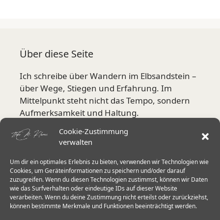
Über diese Seite
Ich schreibe über Wandern im Elbsandstein –
über Wege, Stiegen und Erfahrung. Im
Mittelpunkt steht nicht das Tempo, sondern
Aufmerksamkeit und Haltung.
Cookie-Zustimmung
Mehr über mich
verwalten
Um dir ein optimales Erlebnis zu bieten, verwenden wir Technologien wie
Aktuelle Schwerpunkte
Cookies, um Geräteinformationen zu speichern und/oder darauf
zuzugreifen. Wenn du diesen Technologien zustimmst, können wir Daten
wie das Surfverhalten oder eindeutige IDs auf dieser Website
Stiegen in der Sächsischen Schweiz
verarbeiten. Wenn du deine Zustimmung nicht erteilst oder zurückziehst,
Herkulessäulen & Schrammsteine
können bestimmte Merkmale und Funktionen beeinträchtigt werden.