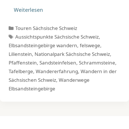
Weiterlesen
Kategorien
Touren Sächsische Schweiz
Schlagwörter
Aussichtspunkte Sächsische Schweiz
,
Elbsandsteingebirge wandern
,
felswege
,
Lilienstein
,
Nationalpark Sächsische Schweiz
,
Pfaffenstein
,
Sandsteinfelsen
,
Schrammsteine
,
Tafelberge
,
Wandererfahrung
,
Wandern in der
Sächsischen Schweiz
,
Wanderwege
Elbsandsteingebirge