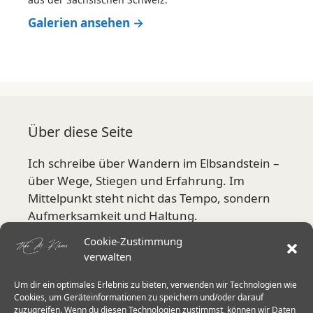
Galerien ansehen →
Über diese Seite
Ich schreibe über Wandern im Elbsandstein –
über Wege, Stiegen und Erfahrung. Im
Mittelpunkt steht nicht das Tempo, sondern
Aufmerksamkeit und Haltung.
Cookie-Zustimmung
Mehr über mich
verwalten
Um dir ein optimales Erlebnis zu bieten, verwenden wir Technologien wie
Aktuelle Schwerpunkte
Cookies, um Geräteinformationen zu speichern und/oder darauf
zuzugreifen. Wenn du diesen Technologien zustimmst, können wir Daten