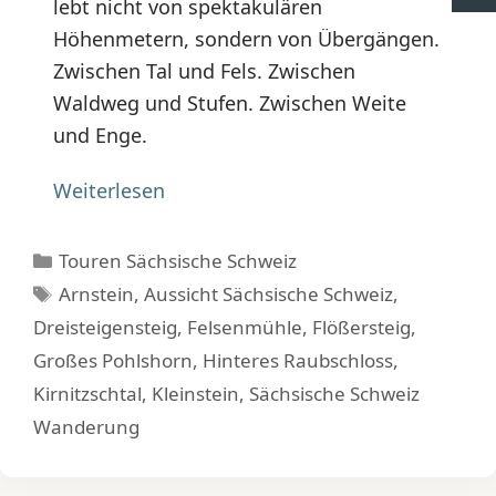
lebt nicht von spektakulären
Höhenmetern, sondern von Übergängen.
Zwischen Tal und Fels. Zwischen
Waldweg und Stufen. Zwischen Weite
und Enge.
Weiterlesen
Kategorien
Touren Sächsische Schweiz
Schlagwörter
Arnstein
,
Aussicht Sächsische Schweiz
,
Dreisteigensteig
,
Felsenmühle
,
Flößersteig
,
Großes Pohlshorn
,
Hinteres Raubschloss
,
Kirnitzschtal
,
Kleinstein
,
Sächsische Schweiz
Wanderung