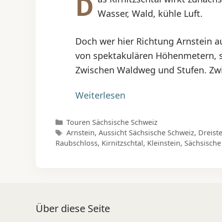
D
Wasser, Wald, kühle Luft.
Doch wer hier Richtung Arnstein au
von spektakulären Höhenmetern, s
Zwischen Waldweg und Stufen. Zw
Weiterlesen
Kategorien
Touren Sächsische Schweiz
Schlagwörter
Arnstein
,
Aussicht Sächsische Schweiz
,
Dreist
Raubschloss
,
Kirnitzschtal
,
Kleinstein
,
Sächsisch
Über diese Seite