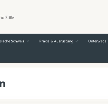
d Stille
sische Schweiz
Praxis & Ausrüstung
Unterwegs
rn