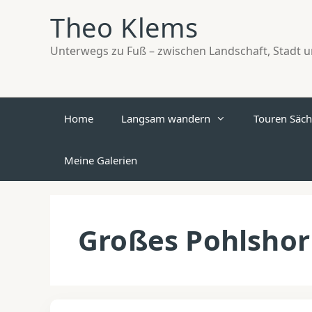
Zum
Theo Klems
Inhalt
springen
Unterwegs zu Fuß – zwischen Landschaft, Stadt un
Home
Langsam wandern
Touren Säch
Meine Galerien
Großes Pohlsho