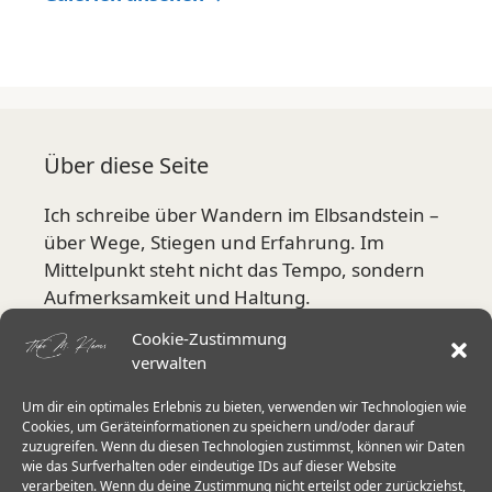
Über diese Seite
Ich schreibe über Wandern im Elbsandstein –
über Wege, Stiegen und Erfahrung. Im
Mittelpunkt steht nicht das Tempo, sondern
Aufmerksamkeit und Haltung.
Cookie-Zustimmung
Mehr über mich
verwalten
Um dir ein optimales Erlebnis zu bieten, verwenden wir Technologien wie
Aktuelle Schwerpunkte
Cookies, um Geräteinformationen zu speichern und/oder darauf
zuzugreifen. Wenn du diesen Technologien zustimmst, können wir Daten
wie das Surfverhalten oder eindeutige IDs auf dieser Website
Stiegen in der Sächsischen Schweiz
verarbeiten. Wenn du deine Zustimmung nicht erteilst oder zurückziehst,