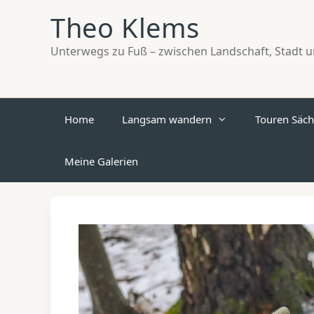
Zum
Theo Klems
Inhalt
springen
Unterwegs zu Fuß – zwischen Landschaft, Stadt un
Home
Langsam wandern
Touren Säch
Meine Galerien