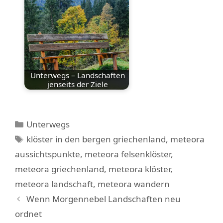
Unterwegs – Landschaften
jenseits der Ziele
Kategorien
Unterwegs
Schlagwörter
klöster in den bergen griechenland
,
meteora
aussichtspunkte
,
meteora felsenklöster
,
meteora griechenland
,
meteora klöster
,
meteora landschaft
,
meteora wandern
Wenn Morgennebel Landschaften neu
ordnet