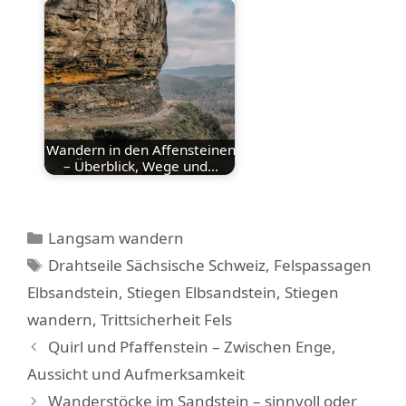
Wandern in den Affensteinen
– Überblick, Wege und…
Kategorien
Langsam wandern
Schlagwörter
Drahtseile Sächsische Schweiz
,
Felspassagen
Elbsandstein
,
Stiegen Elbsandstein
,
Stiegen
wandern
,
Trittsicherheit Fels
Quirl und Pfaffenstein – Zwischen Enge,
Aussicht und Aufmerksamkeit
Wanderstöcke im Sandstein – sinnvoll oder