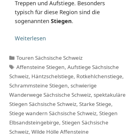
Treppen und Aufstiege. Besonders
typisch für diese Region sind die
sogenannten
Stiegen
.
Weiterlesen
Kategorien
Touren Sächsische Schweiz
Schlagwörter
Affensteine Stiegen
,
Aufstiege Sächsische
Schweiz
,
Häntzschelstiege
,
Rotkehlchenstiege
,
Schrammsteine Stiegen
,
schwierige
Wanderwege Sächsische Schweiz
,
spektakuläre
Stiegen Sächsische Schweiz
,
Starke Stiege
,
Stiege wandern Sächsische Schweiz
,
Stiegen
Elbsandsteingebirge
,
Stiegen Sächsische
Schweiz
,
Wilde Hölle Affensteine