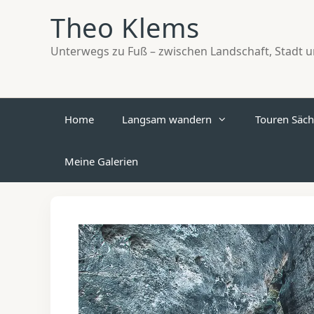
Zum
Theo Klems
Inhalt
springen
Unterwegs zu Fuß – zwischen Landschaft, Stadt un
Home
Langsam wandern
Touren Säch
Meine Galerien