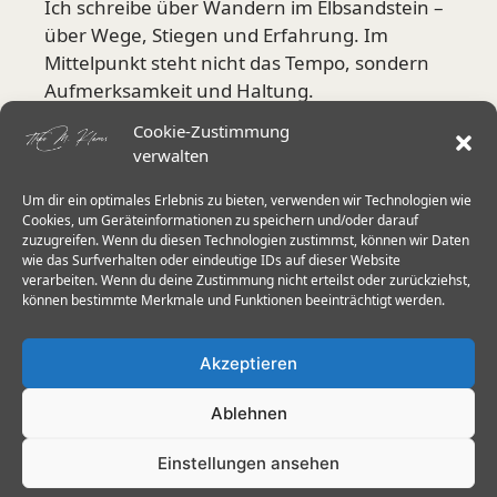
Ich schreibe über Wandern im Elbsandstein –
über Wege, Stiegen und Erfahrung. Im
Mittelpunkt steht nicht das Tempo, sondern
Aufmerksamkeit und Haltung.
Cookie-Zustimmung
Mehr über mich
verwalten
Um dir ein optimales Erlebnis zu bieten, verwenden wir Technologien wie
Aktuelle Schwerpunkte
Cookies, um Geräteinformationen zu speichern und/oder darauf
zuzugreifen. Wenn du diesen Technologien zustimmst, können wir Daten
wie das Surfverhalten oder eindeutige IDs auf dieser Website
Stiegen in der Sächsischen Schweiz
verarbeiten. Wenn du deine Zustimmung nicht erteilst oder zurückziehst,
Herkulessäulen & Schrammsteine
können bestimmte Merkmale und Funktionen beeinträchtigt werden.
Wanderstöcke im Elbsandstein
Akzeptieren
Trittsicherheit 60+
Ablehnen
Einstellungen ansehen