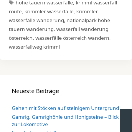
Schlagwörter
hohe tauern wasserfälle
,
krimml wasserfall
route
,
krimmler wasserfälle
,
krimmler
wasserfälle wanderung
,
nationalpark hohe
tauern wanderung
,
wasserfall wanderung
österreich
,
wasserfälle österreich wandern
,
wasserfallweg krimml
Neueste Beiträge
Gehen mit Stöcken auf steinigem Untergrund
Gamrig, Gamrighöhle und Honigsteine – Blick
zur Lokomotive