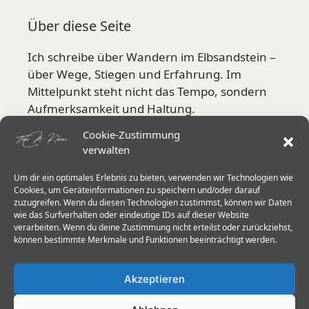
Über diese Seite
Ich schreibe über Wandern im Elbsandstein –
über Wege, Stiegen und Erfahrung. Im
Mittelpunkt steht nicht das Tempo, sondern
Aufmerksamkeit und Haltung.
Cookie-Zustimmung
Mehr über mich
verwalten
Um dir ein optimales Erlebnis zu bieten, verwenden wir Technologien wie
Aktuelle Schwerpunkte
Cookies, um Geräteinformationen zu speichern und/oder darauf
zuzugreifen. Wenn du diesen Technologien zustimmst, können wir Daten
wie das Surfverhalten oder eindeutige IDs auf dieser Website
Stiegen in der Sächsischen Schweiz
verarbeiten. Wenn du deine Zustimmung nicht erteilst oder zurückziehst,
Herkulessäulen & Schrammsteine
können bestimmte Merkmale und Funktionen beeinträchtigt werden.
Wanderstöcke im Elbsandstein
Akzeptieren
Trittsicherheit 60+