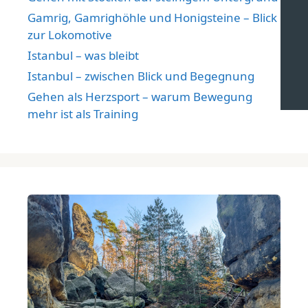
Gamrig, Gamrighöhle und Honigsteine – Blick
zur Lokomotive
Istanbul – was bleibt
Istanbul – zwischen Blick und Begegnung
Gehen als Herzsport – warum Bewegung
mehr ist als Training