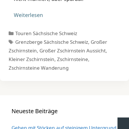
Weiterlesen
Kategorien
Touren Sächsische Schweiz
Schlagwörter
Grenzberge Sächsische Schweiz
,
Großer
Zschirnstein
,
Großer Zschirnstein Aussicht
,
Kleiner Zschirnstein
,
Zschirnsteine
,
Zschirnsteine Wanderung
Neueste Beiträge
Gehen mit Stöcken auf steinigem Untergrund