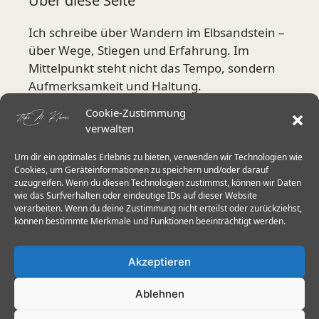
Über diese Seite
Ich schreibe über Wandern im Elbsandstein –
über Wege, Stiegen und Erfahrung. Im
Mittelpunkt steht nicht das Tempo, sondern
Aufmerksamkeit und Haltung.
Cookie-Zustimmung
Mehr über mich
verwalten
Um dir ein optimales Erlebnis zu bieten, verwenden wir Technologien wie
Aktuelle Schwerpunkte
Cookies, um Geräteinformationen zu speichern und/oder darauf
zuzugreifen. Wenn du diesen Technologien zustimmst, können wir Daten
wie das Surfverhalten oder eindeutige IDs auf dieser Website
Stiegen in der Sächsischen Schweiz
verarbeiten. Wenn du deine Zustimmung nicht erteilst oder zurückziehst,
Herkulessäulen & Schrammsteine
können bestimmte Merkmale und Funktionen beeinträchtigt werden.
Wanderstöcke im Elbsandstein
Akzeptieren
Trittsicherheit 60+
Ablehnen