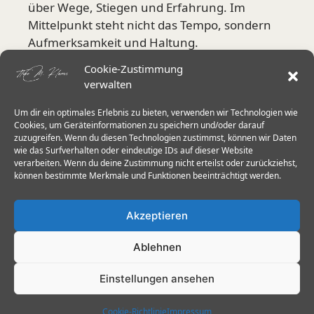
über Wege, Stiegen und Erfahrung. Im
Mittelpunkt steht nicht das Tempo, sondern
Aufmerksamkeit und Haltung.
Cookie-Zustimmung
Mehr über mich
verwalten
Um dir ein optimales Erlebnis zu bieten, verwenden wir Technologien wie
Aktuelle Schwerpunkte
Cookies, um Geräteinformationen zu speichern und/oder darauf
zuzugreifen. Wenn du diesen Technologien zustimmst, können wir Daten
wie das Surfverhalten oder eindeutige IDs auf dieser Website
Stiegen in der Sächsischen Schweiz
verarbeiten. Wenn du deine Zustimmung nicht erteilst oder zurückziehst,
Herkulessäulen & Schrammsteine
können bestimmte Merkmale und Funktionen beeinträchtigt werden.
Wanderstöcke im Elbsandstein
Akzeptieren
Trittsicherheit 60+
Ablehnen
Einstellungen ansehen
© 2026 Theo Klems
• Erstellt mit
GeneratePress
Cookie-Richtlinie
Impressum