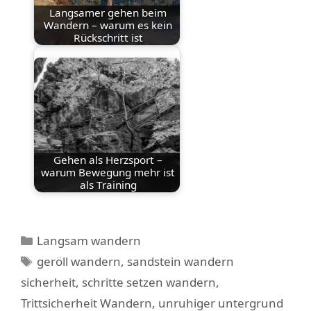
Langsamer gehen beim
Wandern – warum es kein
Rückschritt ist
Gehen als Herzsport –
warum Bewegung mehr ist
als Training
Kategorien
Langsam wandern
Schlagwörter
geröll wandern
,
sandstein wandern
sicherheit
,
schritte setzen wandern
,
Trittsicherheit Wandern
,
unruhiger untergrund