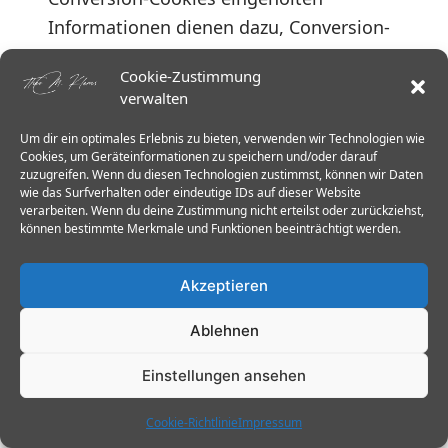
Informationen dienen dazu, Conversion-
Statistiken für Adwords-Kunden zu
Cookie-Zustimmung
erstellen, die sich für Conversion-
verwalten
Tracking entschieden haben. Die
Um dir ein optimales Erlebnis zu bieten, verwenden wir Technologien wie
Adwords-Kunden erfahren die
Cookies, um Geräteinformationen zu speichern und/oder darauf
Gesamtanzahl der Nutzer, die auf ihre
zuzugreifen. Wenn du diesen Technologien zustimmst, können wir Daten
wie das Surfverhalten oder eindeutige IDs auf dieser Website
Anzeige geklickt haben und zu einer mit
verarbeiten. Wenn du deine Zustimmung nicht erteilst oder zurückziehst,
einem Conversion-Tracking-Tag
können bestimmte Merkmale und Funktionen beeinträchtigt werden.
versehenen Seite weitergeleitet wurden.
Akzeptieren
Sie erhalten jedoch keine Informationen,
mit denen sich Nutzer persönlich
Ablehnen
identifizieren lassen. Wenn Sie nicht an
dem Tracking-Verfahren teilnehmen
Einstellungen ansehen
möchten, können Sie auch das hierfür
Cookie-Richtlinie
Impressum
erforderliche Setzen eines Cookies