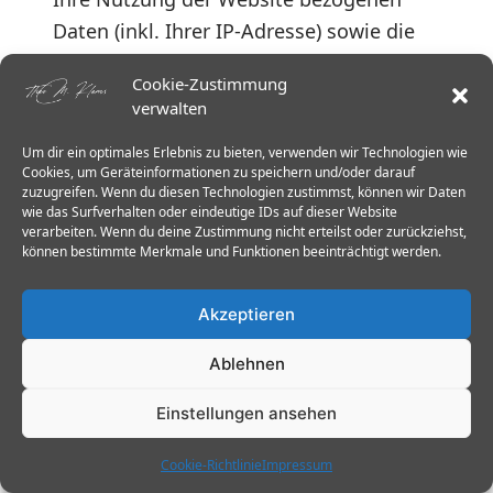
Daten (inkl. Ihrer IP-Adresse) sowie die
Verarbeitung dieser Daten durch Google
Cookie-Zustimmung
verhindern, indem Sie ein Browser-Add-
verwalten
on herunterladen und installieren
Um dir ein optimales Erlebnis zu bieten, verwenden wir Technologien wie
(
https://tools.google.com/dlpage/gaopto
Cookies, um Geräteinformationen zu speichern und/oder darauf
ut?hl=de
Alternativ zum Browser-Add-on,
zuzugreifen. Wenn du diesen Technologien zustimmst, können wir Daten
wie das Surfverhalten oder eindeutige IDs auf dieser Website
insbesondere bei Browsern auf mobilen
verarbeiten. Wenn du deine Zustimmung nicht erteilst oder zurückziehst,
Endgeräten, können Sie die Erfassung
können bestimmte Merkmale und Funktionen beeinträchtigt werden.
durch Google Analytics zudem
Akzeptieren
verhindern, indem Sie auf diesen Link
klicken. Es wird ein Opt-out-Cookie
Ablehnen
gesetzt, das die zukünftige Erfassung
Ihrer Daten beim Besuch dieser Website
Einstellungen ansehen
verhindert. Der Opt-out-Cookie gilt nur in
Cookie-Richtlinie
Impressum
diesem Browser und nur für unsere