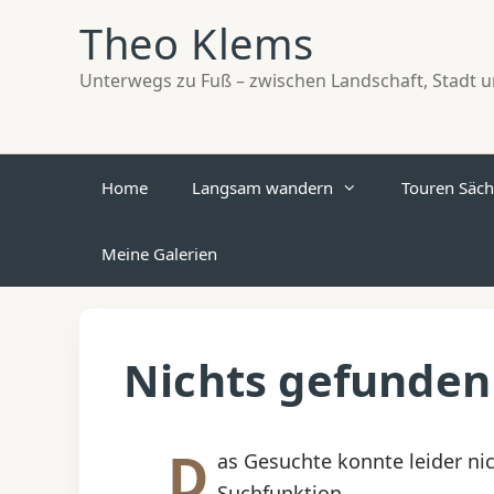
Zum
Theo Klems
Inhalt
springen
Unterwegs zu Fuß – zwischen Landschaft, Stadt un
Home
Langsam wandern
Touren Säch
Meine Galerien
Nichts gefunden
D
as Gesuchte konnte leider nic
Suchfunktion.