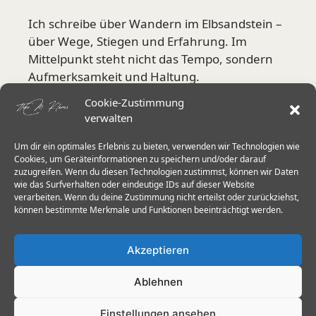
Ich schreibe über Wandern im Elbsandstein –
über Wege, Stiegen und Erfahrung. Im
Mittelpunkt steht nicht das Tempo, sondern
Aufmerksamkeit und Haltung.
Cookie-Zustimmung
Mehr über mich
verwalten
Um dir ein optimales Erlebnis zu bieten, verwenden wir Technologien wie
Aktuelle Schwerpunkte
Cookies, um Geräteinformationen zu speichern und/oder darauf
zuzugreifen. Wenn du diesen Technologien zustimmst, können wir Daten
wie das Surfverhalten oder eindeutige IDs auf dieser Website
Stiegen in der Sächsischen Schweiz
verarbeiten. Wenn du deine Zustimmung nicht erteilst oder zurückziehst,
Herkulessäulen & Schrammsteine
können bestimmte Merkmale und Funktionen beeinträchtigt werden.
Wanderstöcke im Elbsandstein
Akzeptieren
Trittsicherheit 60+
Ablehnen
Einstellungen ansehen