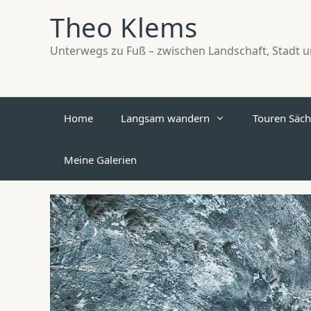
Zum
Theo Klems
Inhalt
springen
Unterwegs zu Fuß – zwischen Landschaft, Stadt un
Home
Langsam wandern
Touren Säch
Meine Galerien