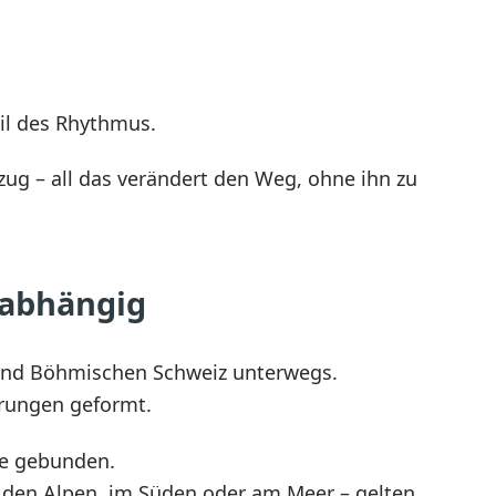
eil des Rhythmus.
mzug – all das verändert den Weg, ohne ihn zu
nabhängig
n und Böhmischen Schweiz unterwegs.
hrungen geformt.
te gebunden.
 den Alpen, im Süden oder am Meer – gelten